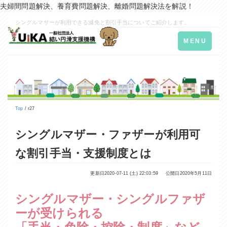
夫婦間問題解決、養育費問題解決、離婚問題解決法を解説！
シングルマザーが利用できる減免と割引手当についてご紹介します。
Toggle
MENU
navigation
Top
/ r27
シングルマザー・ファザーが利用可
な割引手当・支援制度とは
更新日2020-07-11 (土) 22:03:59
公開日2020年5月11日
シングルマザー・シングルファザ
ーが受けられる