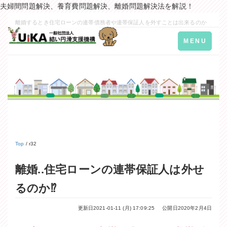
夫婦間問題解決、養育費問題解決、離婚問題解決法を解説！
離婚するとき住宅ローンの連帯債務者や連帯保証人を外すことは出来るのか
Toggle
MENU
navigation
Top
/ r32
離婚..住宅ローンの連帯保証人は外せ
るのか⁉
更新日2021-01-11 (月) 17:09:25
公開日2020年2月4日