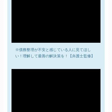
シ
ェ
ェ
ア
ア
※債務整理が不安と感じている人に見てほし
い！理解して最善の解決策を！【弁護士監修】