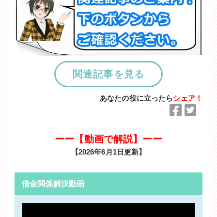
関連記事を見る
あなたの役に立ったら
シェア！
F
T
a
w
c
i
ーー【動画で解説】ーー
e
t
【2026年6月1日更新】
b
t
o
e
o
r
借金関係解決動画
k
で
で
シ