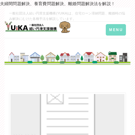
夫婦間問題解決、養育費問題解決、離婚問題解決法を解説！
一般社団法人結い円滑支援機構(YUIKA)は、住宅ローン滞納問題、離婚時の悩
み解決にむけた各種手法を解説しています。
Toggle
MENU
navigation