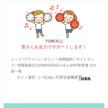
YU
I
KA
は
皆さんを全力でサポートします！
トップ
/
プライバシ‐ポリシ‐
/
利用規約
/
サイトマッ
プ
/ 情報更新日:2026年8月8日/ t:8 y:3/HP管理者 大久
保一馬
サイト運営：(一社)結い円滑支援機構