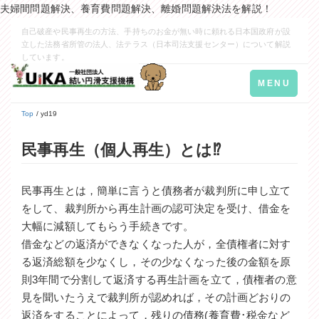
夫婦間問題解決、養育費問題解決、離婚問題解決法を解説！
自己破産や民事再生の方法、手持ちのお金が無い時に頼れる日本国政府が設
立した法務省所管の法人、法テラス（日本司法支援センター）について解説
しています。
Toggle
MENU
navigation
Top
/ yd19
民事再生（個人再生）とは⁉
民事再生とは，簡単に言うと債務者が裁判所に申し立て
をして、裁判所から再生計画の認可決定を受け、借金を
大幅に減額してもらう手続きです。
借金などの返済ができなくなった人が，全債権者に対す
る返済総額を少なくし，その少なくなった後の金額を原
則3年間で分割して返済する再生計画を立て，債権者の意
見を聞いたうえで裁判所が認めれば，その計画どおりの
返済をすることによって，残りの債務(養育費･税金など