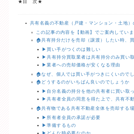
★目 次★
共有名義の不動産（戸建・マンション・土地）
この記事の内容を【動画】でご案内してい
🏠共有持分だけを売却（譲渡）したい時、
▶買い手がつくのは難しい
▶共有持分買取業者は共有持分のみ買い
▶業者への売却価格が安くなる理由
🏠なぜ、個人では買い手がつきにくいので
🏠どうするのがいちばん良いのでしょうか
▶自分名義の持分を他の共有者に買い取
▶共有者全員の同意を得た上で、共有不
🏠共有物である共有不動産全体を売却する
▶所有者全員の承諾が必要
▶準備するもの
▶どんな時必要なのか