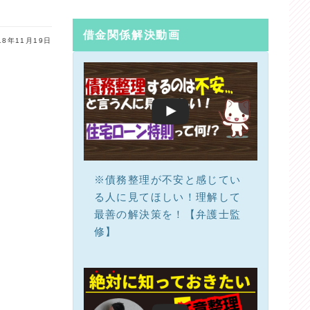
借金関係解決動画
18年11月19日
※債務整理が不安と感じてい
る人に見てほしい！理解して
最善の解決策を！【弁護士監
修】